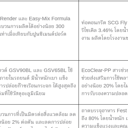
e Render และ Easy-Mix Formula
ท่อคอนกรีต SCG Fly
วนการผลิตได้อย่างน้อย 300
รีไซเคิล 3.46% โดยน
่าเมื่อเทียบกับปูนซีเมนต์ปอร์ต
งาน ผลิตโดยโรงงานขอ
พาวด์ GSV90BL และ GSV65BL ใช้
EcoClear-PP สารช่วย
ภายในรถยนต์ มีน้ำหนักเบา แข็ง
ช่วยส่งเสริมการใช้พล
ล่อยก๊าซเรือนกระจก ได้สูงสุดถึง
อย่างน้อย 20% โดยไม
ี่ใช้วัสดุอะลูมิเนียม
การรับรองความปลอดภ
ถาดบรรจุอาหาร Fest F
นการที่เป็นมิตรต่อสิ่งแวดล้อม ลด
ถึง 80% โดยน้ำหนัก เ
างน้อย 2% ต่อตัน และลดการปล่อย
ความแข็งแรงและคุณ