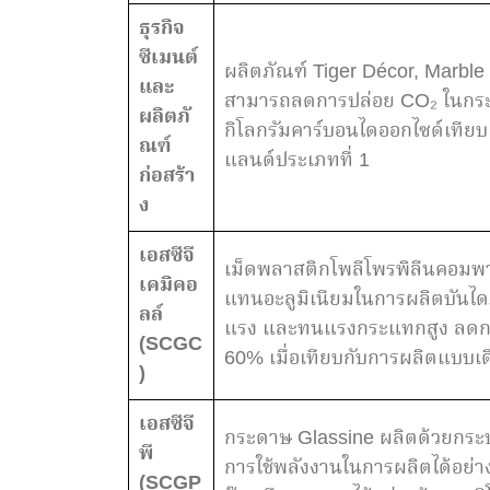
ธุรกิจ
ซีเมนต์
ผลิตภัณฑ์ Tiger Décor, Marbl
และ
สามารถลดการปล่อย CO₂ ในกระบ
ผลิตภั
กิโลกรัมคาร์บอนไดออกไซด์เทียบเท
ณฑ์
แลนด์ประเภทที่ 1
ก่อสร้า
ง
เอสซีจี
เม็ดพลาสติกโพลีโพรพิลีนคอม
เคมิคอ
แทนอะลูมิเนียมในการผลิตบันได
ลล์
แรง และทนแรงกระแทกสูง ลดการป
(SCGC
60% เมื่อเทียบกับการผลิตแบบเดิมท
)
เอสซีจี
กระดาษ Glassine ผลิตด้วยกระบว
พี
การใช้พลังงานในการผลิตได้อย่
(SCGP